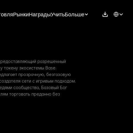
Select Langu
говля
Рынки
Награды
Учить
Больше
предоставляющий разрешенный 
у токену экосистемы Base. 
длагает прозрачную, безгазовую 
создателя сети с игривым подходом. 
дями сообщества, Базовый Бог 
лям торговать преданно без 