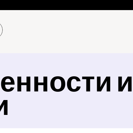
енности и
и