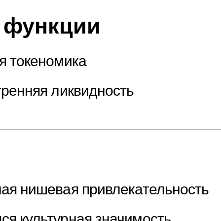
 функции
я токеномика
тренняя ликвидность
ая нишевая привлекательность
я культурная значимость