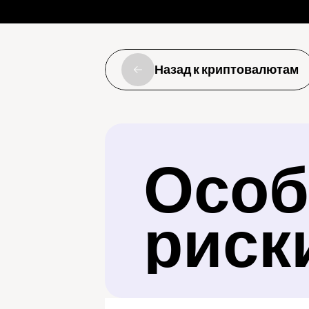
Назад к криптовалютам
Особ
риск