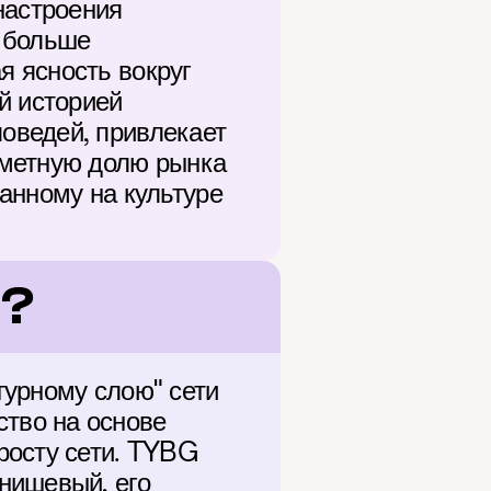
астроения 
 больше 
 ясность вокруг 
 историей 
ведей, привлекает 
метную долю рынка 
анному на культуре 
d?
урному слою" сети 
во на основе 
осту сети. TYBG 
нишевый, его 