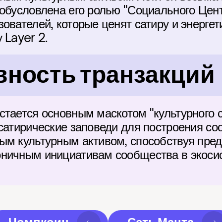
 обусловлена его ролью "Социального Цент
ователей, которые ценят сатиру и энергети
 Layer 2.
ность транзакций
тается основным маскотом "культурного с
 сатирические заповеди для построения со
ым культурным активом, способствуя пре
ничным инициативам сообщества в экосист