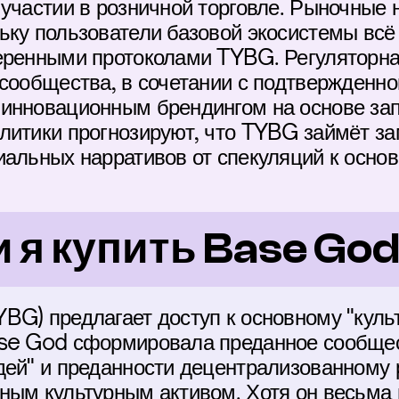
участии в розничной торговле. Рыночные н
ьку пользователи базовой экосистемы всё
еренными протоколами TYBG. Регуляторная
сообщества, в сочетании с подтвержденной
инновационным брендингом на основе запо
литики прогнозируют, что TYBG займёт за
альных нарративов от спекуляций к основ
 я купить Base Go
BG) предлагает доступ к основному "культ
se God сформировала преданное сообщест
дей" и преданности децентрализованному р
ным культурным активом. Хотя он весьма 