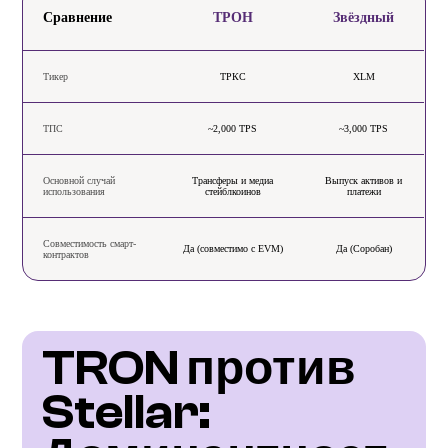
Сравнение
ТРОН
Звёздный
Тикер
ТРКС
XLM
ТПС
~2,000 TPS
~3,000 TPS
Основной случай
Трансферы и медиа
Выпуск активов и
использования
стейблкоинов
платежи
Совместимость смарт-
Да (совместимо с EVM)
Да (Соробан)
контрактов
TRON против 
Stellar: 