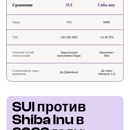
Сравнение
SUI
Сиба-ину
Тикер
SUI
ШИБ
ТПС
~297,000 ППС
~15-30 TPS
Основной случай
Параллельное
Экосистема /
использования
выполнение DApps
Мем
Совместимость смарт-
Да (через
Да (Двигаться)
контрактов
Shibarium L2)
SUI против 
Shiba Inu в 