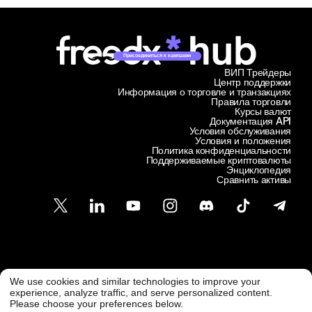
Присоединиться к кампании
ВИП Трейдеры
Центр поддержки
Информация о торговле и транзакциях
Правила торговли
Курсы валют
Документация API
Условия обслуживания
Условия и положения
Политика конфиденциальности
Поддерживаемые криптовалюты
Энциклопедия
Сравнить активы
Служба поддержки клиентов
We use cookies and similar technologies to improve your
@ Freedx 2026
support@freedx.com
experience, analyze traffic, and serve personalized content.
Please choose your preferences below.