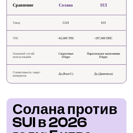
Сравнение
Солана
SUI
Тикер
СОЛ
SUI
ТПС
~65,000 ТПС
~297,000 ППС
Основной случай
Скоростные
Параллельное выполнение
использования
DApps
DApps
Совместимость смарт-
Да (Rust/C)
Да (Двигаться)
контрактов
Солана против 
SUI в 2026 