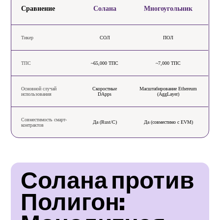
Сравнение
Солана
Многоугольник
Тикер
СОЛ
ПОЛ
ТПС
~65,000 ТПС
~7,000 ТПС
Основной случай
Скоростные
Масштабирование Ethereum
использования
DApps
(AggLayer)
Совместимость смарт-
Да (Rust/C)
Да (совместимо с EVM)
контрактов
Солана против 
Полигон: 