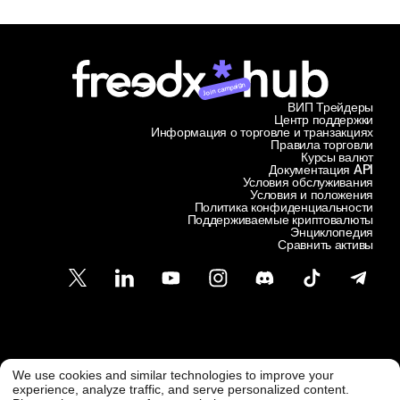
Join campaign
ВИП Трейдеры
Центр поддержки
Информация о торговле и транзакциях
Правила торговли
Курсы валют
Документация API
Условия обслуживания
Условия и положения
Политика конфиденциальности
Поддерживаемые криптовалюты
Энциклопедия
Сравнить активы
Служба поддержки клиентов
We use cookies and similar technologies to improve your
@ Freedx 2026
support@freedx.com
experience, analyze traffic, and serve personalized content.