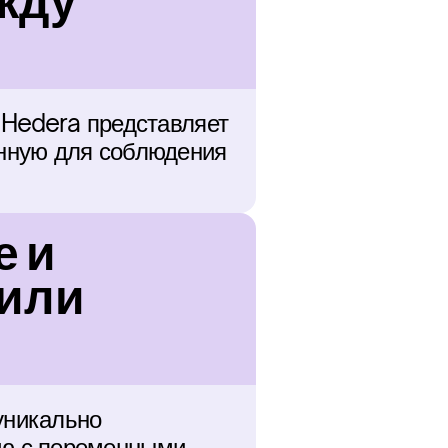
жду 
 Hedera представляет 
нную для соблюдения 
 и 
или 
никально 
ю с переменными 