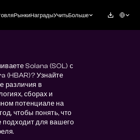
Select Langu
говля
Рынки
Награды
Учить
Больше
иваете Solana (SOL) с 
a (HBAR)? Узнайте 
е различия в 
огиях, сборах и 
ном потенциале на 
од, чтобы понять, что 
 подходит для вашего 
еля.