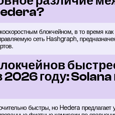
овное различие ме
Hedera?
коскоростным блокчейном, в то время как
правляемую сеть Hashgraph, предназначе
ртов.
блокчейнов быстрее
 2026 году: Solana 
ительно быстры, но Hedera предлагает у
ированные фиатные комиссии по сравнени