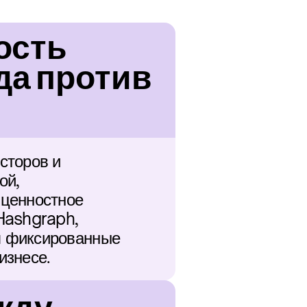
сть 
а против 
торов и 
й, 
ценностное 
Hashgraph, 
 фиксированные 
изнесе.