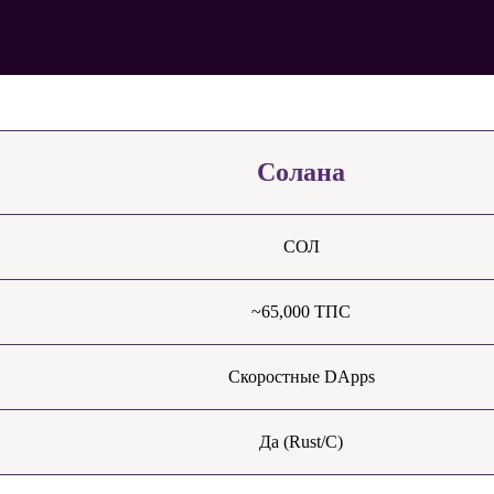
Солана
СОЛ
~65,000 ТПС
Скоростные DApps
Да (Rust/C)