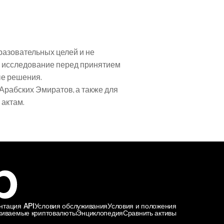
азовательных целей и не 
 исследование перед принятием 
ые решения.
рабских Эмиратов, а также для 
актам.
нтация API
Условия обслуживания
Условия и положения
иваемые криптовалюты
Энциклопедия
Сравнить активы