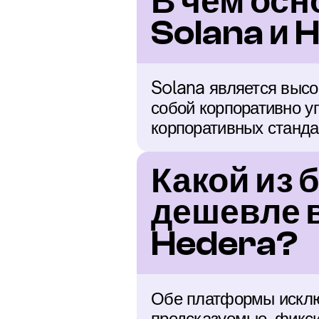
В чем осн
Solana и 
Solana является высо
собой корпоративно у
корпоративных станда
Какой из 
дешевле в
Hedera?
Обе платформы исключ
предсказуемые, фикс