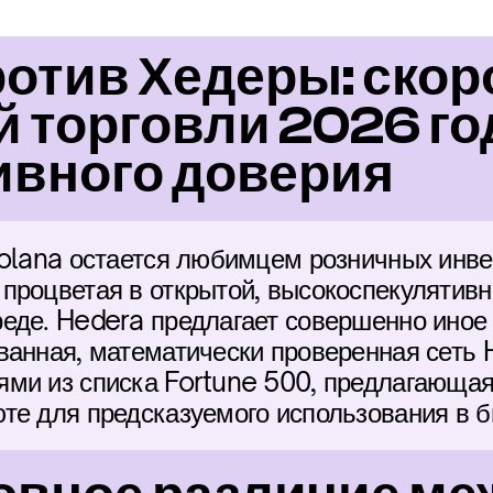
отив Хедеры: скоро
 торговли 2026 год
ивного доверия
Solana остается любимцем розничных инвес
процветая в открытой, высокоспекулятивно
еде. Hedera предлагает совершенно иное 
ванная, математически проверенная сеть 
ми из списка Fortune 500, предлагающая
те для предсказуемого использования в б