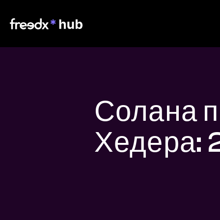
Солана п
Хедера: