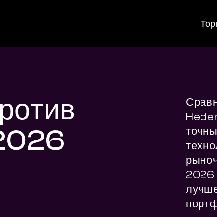
Тор
ротив
Сравн
Heder
 2026
точны
технол
рыноч
2026 г
лучше
портф