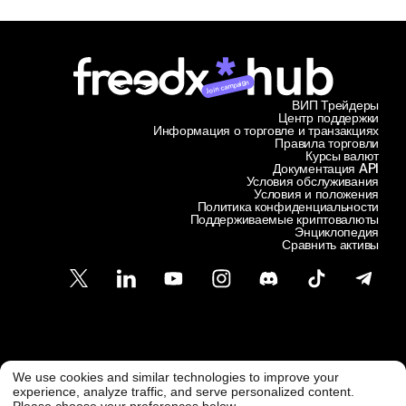
Join campaign
ВИП Трейдеры
Центр поддержки
Информация о торговле и транзакциях
Правила торговли
Курсы валют
Документация API
Условия обслуживания
Условия и положения
Политика конфиденциальности
Поддерживаемые криптовалюты
Энциклопедия
Сравнить активы
Служба поддержки клиентов
We use cookies and similar technologies to improve your
@ Freedx 2026
support@freedx.com
experience, analyze traffic, and serve personalized content.
Please choose your preferences below.