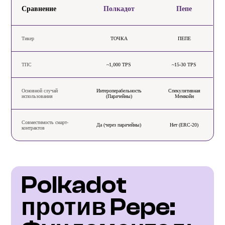
Сравнение
Полкадот
Пепе
Тикер
ТОЧКА
ПЕПЕ
ТПС
~1,000 TPS
~15-30 TPS
Основной случай
Интероперабельность
Спекулятивная
использования
(Парачейны)
Мемкойн
Совместимость смарт-
Да (через парачейны)
Нет (ERC-20)
контрактов
Polkadot 
против Pepe: 