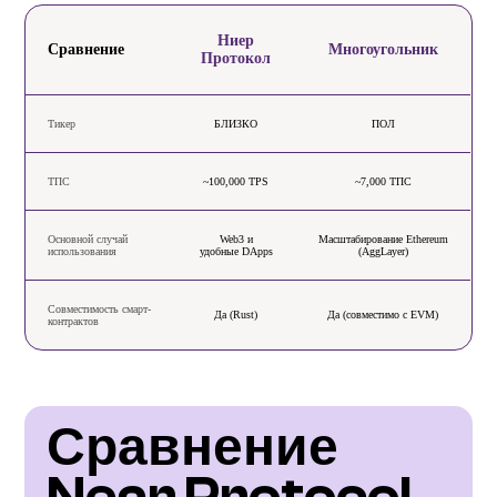
Ниер
Сравнение
Многоугольник
Протокол
Тикер
БЛИЗКО
ПОЛ
ТПС
~100,000 TPS
~7,000 ТПС
Основной случай
Web3 и
Масштабирование Ethereum
использования
удобные DApps
(AggLayer)
Совместимость смарт-
Да (Rust)
Да (совместимо с EVM)
контрактов
Сравнение 
Near Protocol 