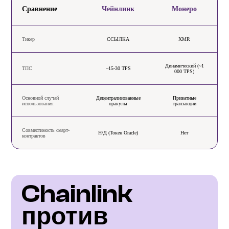
Сравнение
Чейнлинк
Монеро
Тикер
ССЫЛКА
XMR
Динамический (~1
ТПС
~15-30 TPS
000 TPS)
Основной случай
Децентрализованные
Приватные
использования
оракулы
транзакции
Совместимость смарт-
Н/Д (Токен Oracle)
Нет
контрактов
Chainlink 
против 