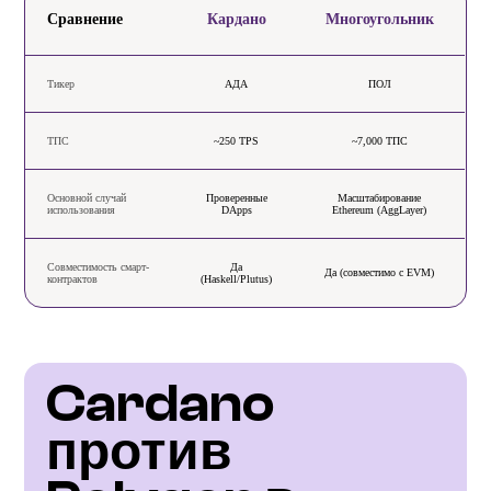
Сравнение
Кардано
Многоугольник
Тикер
АДА
ПОЛ
ТПС
~250 TPS
~7,000 ТПС
Основной случай
Проверенные
Масштабирование
использования
DApps
Ethereum (AggLayer)
Совместимость смарт-
Да
Да (совместимо с EVM)
контрактов
(Haskell/Plutus)
Cardano 
против 