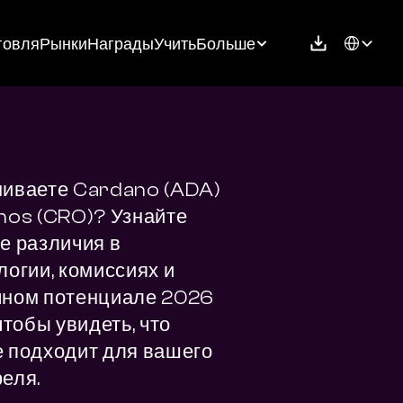
Select Langu
говля
Рынки
Награды
Учить
Больше
иваете Cardano (ADA) 
nos (CRO)? Узнайте 
е различия в 
логии, комиссиях и 
ном потенциале 2026 
чтобы увидеть, что 
 подходит для вашего 
еля.