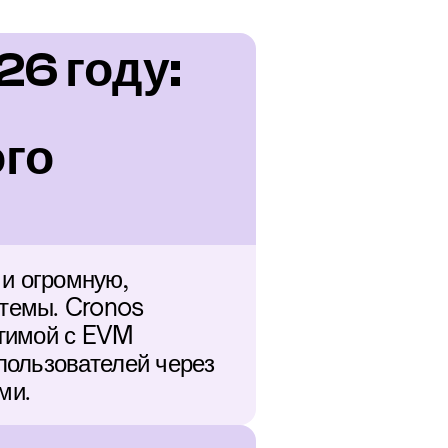
6 году: 
го 
 огромную, 
темы. Cronos 
тимой с EVM 
ользователей через 
ми.