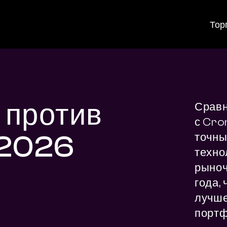
Тор
 против
Сравн
с Cro
 2026
точны
техно
рыноч
года, 
лучше
портф