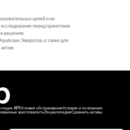
азовательных целей и не 
 исследование перед принятием 
ые решения.
рабских Эмиратов, а также для 
актам.
нтация API
Условия обслуживания
Условия и положения
иваемые криптовалюты
Энциклопедия
Сравнить активы