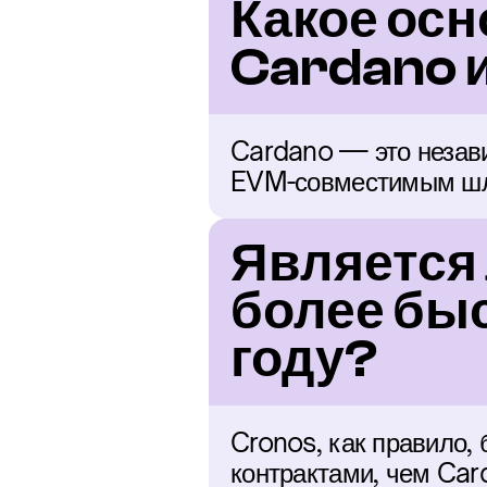
Какое осн
Cardano 
Cardano — это незави
EVM-совместимым шлю
Является 
более бы
году?
Cronos, как правило,
контрактами, чем Car