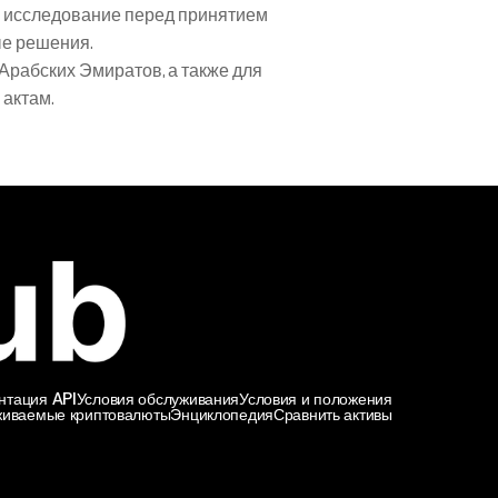
 исследование перед принятием 
ые решения.
рабских Эмиратов, а также для 
актам.
нтация API
Условия обслуживания
Условия и положения
иваемые криптовалюты
Энциклопедия
Сравнить активы