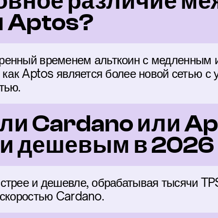
овное различие ме
и Aptos?
ренный временем альткоин с медленным и
 как Aptos является более новой сетью с у
тью.
ли Cardano или Apt
и дешевым в 2026 
стрее и дешевле, обрабатывая тысячи TPS
 скоростью Cardano.