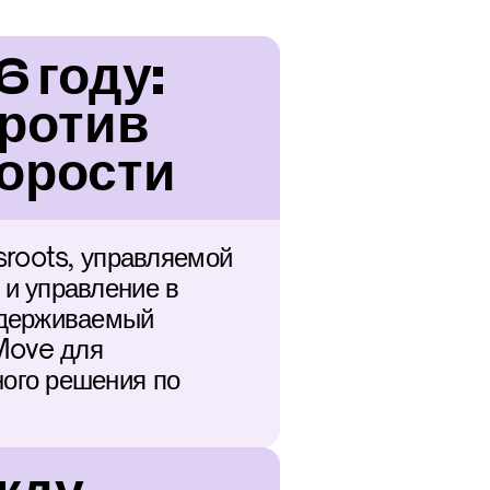
 году: 
ротив 
орости
roots, управляемой 
и управление в 
ддерживаемый 
ove для 
ого решения по 