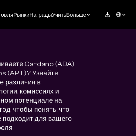
Select Langu
говля
Рынки
Награды
Учить
Больше
иваете Cardano (ADA) 
os (APT)? Узнайте 
е различия в 
логии, комиссиях и 
ном потенциале на 
од, чтобы понять, что 
 подходит для вашего 
еля.