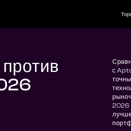
Тор
 против
Сравн
с Apt
2026
точны
техно
рыноч
2026 г
лучше
портф