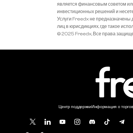
является финансовым советом или
инвестиционных решений и несете
Услуги Freedx не предназначены 
лиц в юрисдикциях, где такое исп
© 2025 Freedx, Все права защищ
Центр поддержки
Информация о торгов