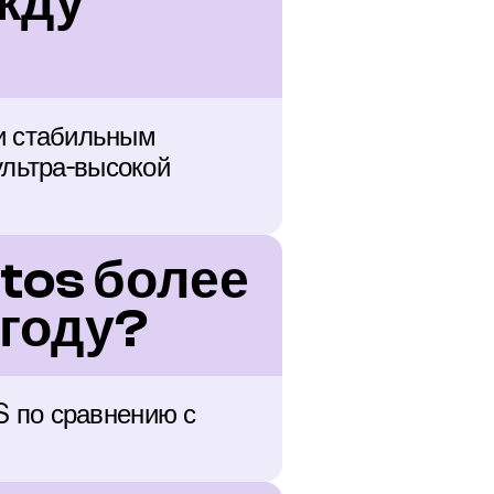
жду 
 стабильным 
льтра-высокой 
os более 
году?
 по сравнению с 