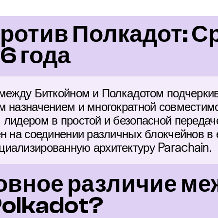
ротив Полкадот: С
6 года
 между Биткойном и Полкадотом подчеркив
м назначением и многократной совместимо
 лидером в простой и безопасной передаче
ен на соединении различных блокчейнов в 
иализированную архитектуру Parachain.
овное различие ме
Polkadot?