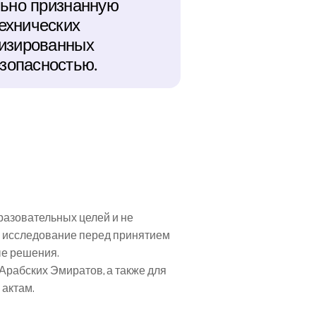
ьно признанную 
хнических 
изированных 
зопасностью.
азовательных целей и не 
 исследование перед принятием 
ые решения.
рабских Эмиратов, а также для 
актам.