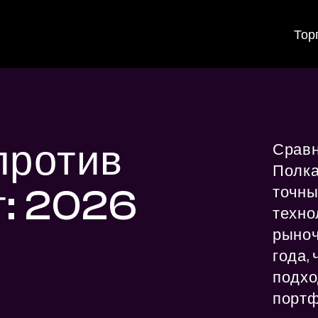
Тор
против
Сравн
Полка
т: 2026
точны
техно
рыноч
года, 
подхо
портф