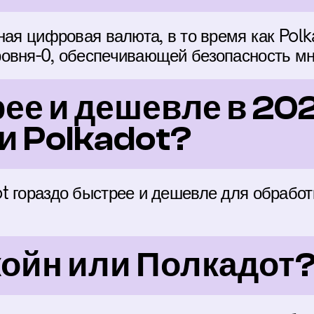
ная цифровая валюта, в то время как Polk
овня-0, обеспечивающей безопасность мн
ее и дешевле в 2026
ли Polkadot?
t гораздо быстрее и дешевле для обработк
койн или Полкадот