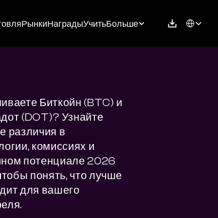
Select Langu
говля
Рынки
Награды
Учить
Больше
иваете Биткойн (BTC) и 
дот (DOT)? Узнайте 
е различия в 
логии, комиссиях и 
ном потенциале 2026 
чтобы понять, что лучше 
дит для вашего 
еля.