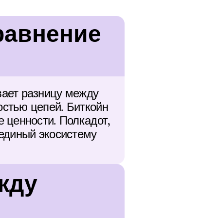
равнение 
ает разницу между 
стью цепей. Биткойн 
 ценности. Полкадот, 
единый экосистему 
жду 