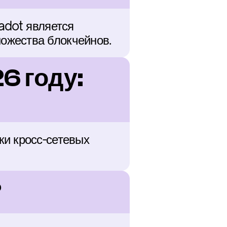
adot является 
ожества блокчейнов.
 году: 
и кросс-сетевых 
?