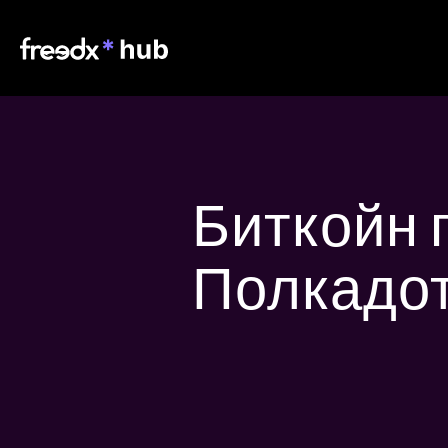
Биткойн 
Полкадо