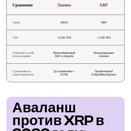
Сравнение
Лавина
XRP
Тикер
АВАХ
XRP
ТПС
~4,500 TPS
~1,500 TPS
Основной случай
Масштабируемый
Международные
использования
DeFi и подсети
платежи
Совместимость
Да (совместимо с
Ограниченный
смарт-контрактов
EVM)
(Сайдчейны/Крюки)
Аваланш 
против XRP в 