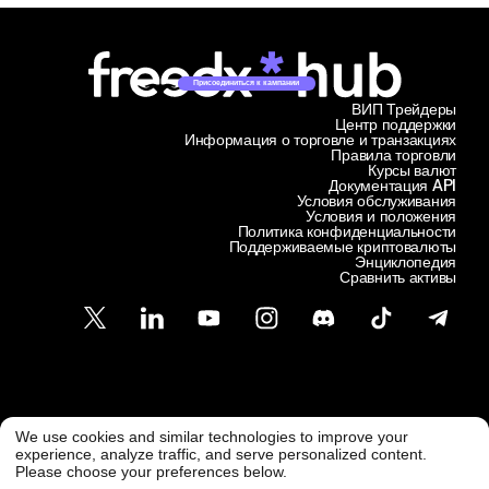
Присоединиться к кампании
ВИП Трейдеры
Центр поддержки
Информация о торговле и транзакциях
Правила торговли
Курсы валют
Документация API
Условия обслуживания
Условия и положения
Политика конфиденциальности
Поддерживаемые криптовалюты
Энциклопедия
Сравнить активы
Служба поддержки клиентов
We use cookies and similar technologies to improve your
@ Freedx 2026
support@freedx.com
experience, analyze traffic, and serve personalized content.
Please choose your preferences below.