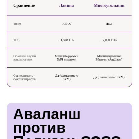
Сравнение
Лавина
Многоугольник
Тикер
АВАХ
ПОЛ
ТПС
~4,500 TPS
~7,000 ТПС
Основной случай
Масштабируемый
Масштабирование
использования
DeFi и подсети
Ethereum (AggLayer)
Совместимость
Да (совместимо с
Да (совместимо с EVM)
смарт-контрактов
EVM)
Аваланш 
против 