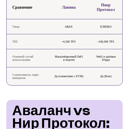
Ниер
Сравнение
Лавина
Протокол
Тикер
АВАХ
БЛИЗКО
ТПС
~4,500 TPS
~100,000 TPS
Основной случай
Масштабируемый DeFi
Web3 и удобные
использования
и подсети
DApps
Совместимость смарт-
Да (совместимо с EVM)
Да (Rust)
контрактов
Аваланч vs 
Нир Протокол: 