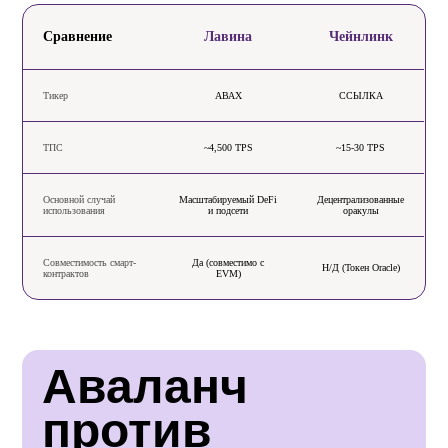
Сравнение
Лавина
Чейнлинк
Тикер
АВАХ
ССЫЛКА
ТПС
~4,500 TPS
~15-30 TPS
Основной случай
Масштабируемый DeFi
Децентрализованные
использования
и подсети
оракулы
Совместимость смарт-
Да (совместимо с
Н/Д (Токен Oracle)
контрактов
EVM)
Аваланч 
против 