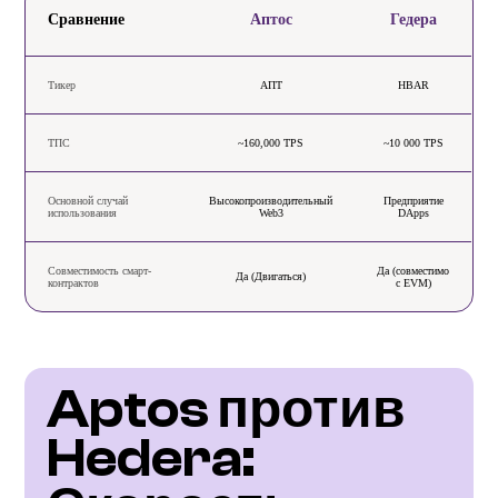
Сравнение
Аптос
Гедера
Тикер
АПТ
HBAR
ТПС
~160,000 TPS
~10 000 TPS
Основной случай
Высокопроизводительный
Предприятие
использования
Web3
DApps
Совместимость смарт-
Да (совместимо
Да (Двигаться)
контрактов
с EVM)
Aptos против 
Hedera: 