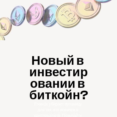
Новый в 
инвестир
овании в 
биткойн?
Freedx убирает путаницу 
для тех, кто новичок в 
криптовалюте. Покупайте 