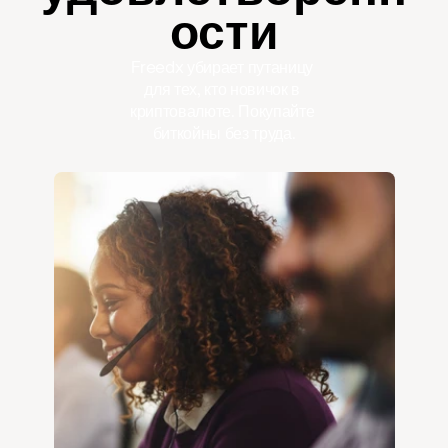
ости
Freedx убирает путаницу 
для тех, кто новичок в 
криптовалюте. Покупайте 
биткойны без труда.