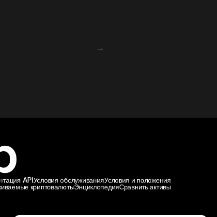
→
нтация API
Условия обслуживания
Условия и положения
иваемые криптовалюты
Энциклопедия
Сравнить активы