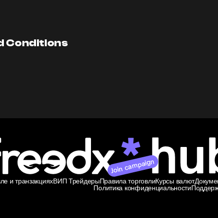
d Conditions
Join campaign
ле и транзакциях
ВИП Трейдеры
Правила торговли
Курсы валют
Докуме
Политика конфиденциальности
Поддерж