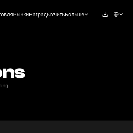
Select Langu
говля
Рынки
Награды
Учить
Больше
ons
ing 