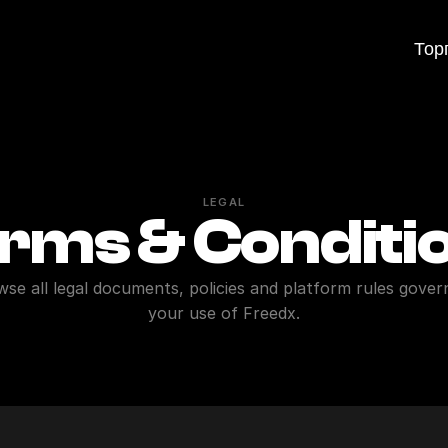
Тор
LEGAL
rms & Conditi
se all legal documents, policies and platform rules govern
your use of Freedx.