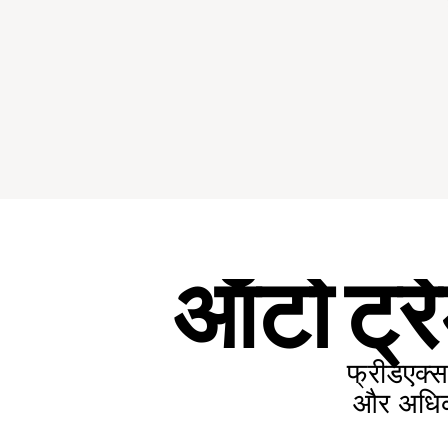
ऑटो ट्रे
फ्रीडएक्स
और अधिक ब