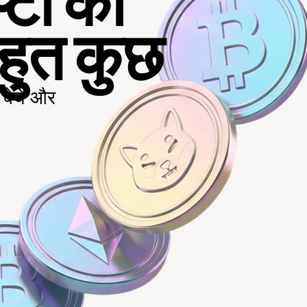
टो का 
बहुत कुछ
 बेचे और 