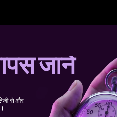
वापस जाने 
तेजी से और 
ै।