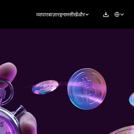
Select Langu
व्यापार
बाज़ार
इनाम
सीखें
और