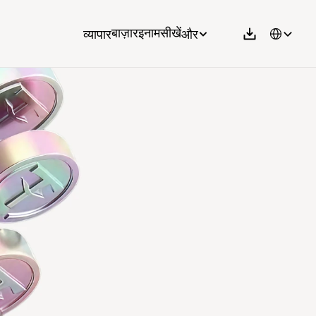
Select Langu
व्यापार
बाज़ार
इनाम
सीखें
और