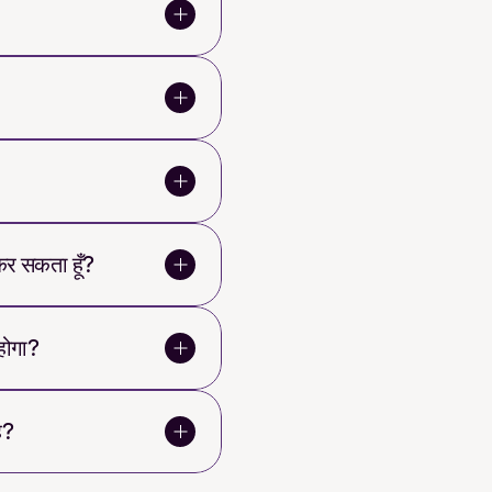
 कर सकता हूँ?
 होगा?
ै?