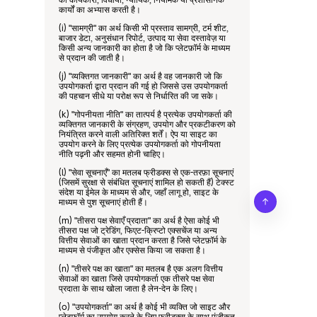
कार्यों का अभ्यास करती है।
(i) "सामग्री" का अर्थ किसी भी प्रस्ताव सामग्री, टर्म शीट, 
बाजार डेटा, अनुसंधान रिपोर्ट, उत्पाद या सेवा दस्तावेज़ या 
किसी अन्य जानकारी का होता है जो कि प्लेटफ़ॉर्म के माध्यम 
से प्रदान की जाती है।
(j) "व्यक्तिगत जानकारी" का अर्थ है वह जानकारी जो कि 
उपयोगकर्ता द्वारा प्रदान की गई हो जिससे उस उपयोगकर्ता 
की पहचान सीधे या परोक्ष रूप से निर्धारित की जा सके।
(k) "गोपनीयता नीति" का तात्पर्य है प्रत्येक उपयोगकर्ता की 
व्यक्तिगत जानकारी के संग्रहण, उपयोग और प्रकटीकरण को 
नियंत्रित करने वाली अतिरिक्त शर्तें। ऐप या साइट का 
उपयोग करने के लिए प्रत्येक उपयोगकर्ता को गोपनीयता 
नीति पढ़नी और सहमत होनी चाहिए।
(l) "सेवा सूचनाएँ" का मतलब फ्रीडक्स से एक-तरफ़ा सूचनाएं 
(जिसमें सुरक्षा से संबंधित सूचनाएं शामिल हो सकती हैं) टेक्स्ट 
संदेश या ईमेल के माध्यम से और, जहाँ लागू हो, साइट के 
माध्यम से पुश सूचनाएं होती हैं।
(m) "तीसरा पक्ष सेवाएँ प्रदाता" का अर्थ है ऐसा कोई भी 
तीसरा पक्ष जो ट्रेडिंग, फिएट-क्रिप्टो एक्सचेंज या अन्य 
वित्तीय सेवाओं का खाता प्रदान करता है जिसे प्लेटफ़ॉर्म के 
माध्यम से पंजीकृत और एक्सेस किया जा सकता है।
(n) "तीसरे पक्ष का खाता" का मतलब है एक अलग वित्तीय 
सेवाओं का खाता जिसे उपयोगकर्ता एक तीसरे पक्ष सेवा 
प्रदाता के साथ खोला जाता है लेन-देन के लिए।
(o) "उपयोगकर्ता" का अर्थ है कोई भी व्यक्ति जो साइट और 
प्लेटफ़ॉर्म का उपयोग करने के लिए फ्रीडक्स के साथ पंजीकृत 