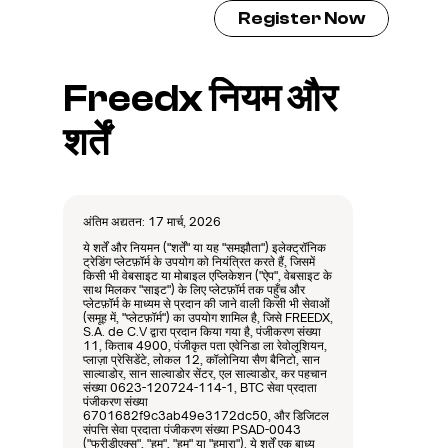
Register Now
Freedx नियम और 
शर्तें
अंतिम अद्यतन: 17 मार्च, 2026
ये शर्तें और नियमन ("शर्तें" या यह "समझौता") इलेक्ट्रॉनिक 
ट्रेडिंग प्लेटफ़ॉर्म के उपयोग को नियंत्रित करते हैं, जिसमें 
किसी भी वेबसाइट या मोबाइल एप्लिकेशन ("ऐप", वेबसाइट के 
साथ मिलकर "साइट") के लिए प्लेटफ़ॉर्म तक पहुँच और 
प्लेटफ़ॉर्म के माध्यम से प्रदान की जाने वाली किसी भी सेवाओं 
(समूह में, "प्लेटफ़ॉर्म") का उपयोग शामिल है, जिसे FREEDX, 
S.A. de C.V द्वारा प्रदान किया गया है, पंजीकरण संख्या 
11, किताब 4900, पंजीकृत पता एवेनिडा ला रेवोलूशियन, 
प्लाज़ा प्रेसिडेंटे, लोकल 12, कॉलोनिया सैण बैनिटो, सान 
साल्वाडोर, सान साल्वाडोर सेंटर, एल साल्वाडोर, कर पहचान 
संख्या 0623-120724-114-1, BTC सेवा प्रदाता 
पंजीकरण संख्या 
6701682f9c3ab49e3172dc50, और डिजिटल 
संपत्ति सेवा प्रदाता पंजीकरण संख्या PSAD-0043 
("फ्रीडीएक्स", "हम", "हम" या "हमारा"). ये शर्तें एक बाध्य 