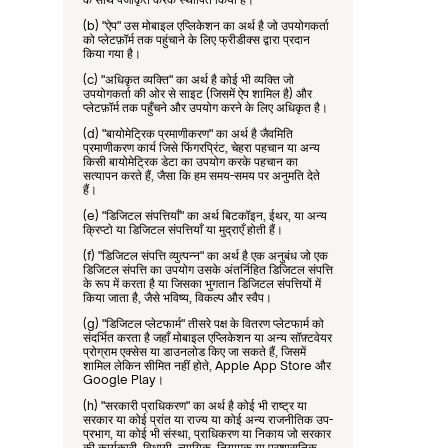
(b) "ऐप" उस मोबाइल एप्लिकेशन का अर्थ है जो उपयोगकर्ता 
को प्लेटफ़ॉर्म तक पहुंचाने के लिए फ्रीडीक्स द्वारा प्रदान 
किया गया है।
(c) "अधिकृत व्यक्ति" का अर्थ है कोई भी व्यक्ति जो 
उपयोगकर्ता की ओर से साइट (जिसमें ऐप शामिल है) और 
प्लेटफ़ॉर्म तक पहुँचने और उपयोग करने के लिए अधिकृत है।
(d) "बायोमेट्रिक प्रमाणीकरण" का अर्थ है जैवमिति 
प्रमाणीकरण कार्य जिसे फिंगरप्रिंट, चेहरा पहचान या अन्य 
किसी बायोमेट्रिक डेटा का उपयोग करके पहचान का 
सत्यापन करते हैं, जैसा कि हम समय-समय पर अनुमति देते 
हैं।
(e) "डिजिटल संपत्तियाँ" का अर्थ बिटकॉइन, ईथर, या अन्य 
क्रिप्टो या डिजिटल संपत्तियाँ या मुद्राएँ होती हैं।
(f) "डिजिटल संपत्ति व्युत्पन्न" का अर्थ है एक अनुबंध जो एक 
डिजिटल संपत्ति का उपयोग उसके अंतर्निहित डिजिटल संपत्ति 
के रूप में करता है या जिसका भुगतान डिजिटल संपत्तियों में 
किया जाता है, जैसे भविष्य, विकल्प और स्वैप।
(g) "डिजिटल प्लेटफार्म" तीसरे पक्ष के वितरण प्लेटफार्म को 
संदर्भित करता है जहाँ मोबाइल एप्लिकेशन या अन्य सॉफ़्टवेयर 
प्रोग्राम एक्सेस या डाउनलोड किए जा सकते हैं, जिसमें 
शामिल लेकिन सीमित नहीं होते, Apple App Store और 
Google Play।
(h) "सरकारी प्राधिकरण" का अर्थ है कोई भी राष्ट्र या 
सरकार या कोई प्रांत या राज्य या कोई अन्य राजनीतिक उप-
प्रभाग, या कोई भी संस्था, प्राधिकरण या निकाय जो सरकार 
की कार्यकारी, विधायी, न्यायिक, नियामक या प्रशासनिक 