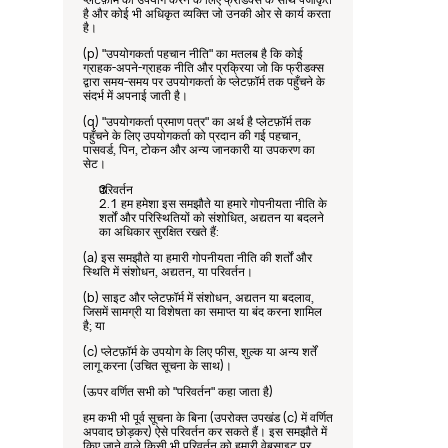
है और कोई भी अधिकृत व्यक्ति जो उनकी ओर से कार्य करता 
है।
(p) "उपयोगकर्ता पहचान नीति" का मतलब है कि कोई 
ग्राहक-अपने-ग्राहक नीति और प्रक्रिया जो कि फ्रीडक्स 
द्वारा समय-समय पर उपयोगकर्ता के प्लेटफ़ॉर्म तक पहुँचने के 
संदर्भ में अपनाई जाती है।
(q) "उपयोगकर्ता प्रमाण पत्र" का अर्थ है प्लेटफ़ॉर्म तक 
पहुँचने के लिए उपयोगकर्ता को प्रदान की गई पहचान, 
पासवर्ड, पिन, टोकन और अन्य जानकारी या उपकरण का 
सेट।
परिवर्तन
2.1 हम हमेशा इस समझौते या हमारे गोपनीयता नीति के 
शर्तों और परिस्थितियों को संशोधित, अद्यतन या बदलने 
का अधिकार सुरक्षित रखते हैं:
(a) इस समझौते या हमारी गोपनीयता नीति की शर्तों और 
स्थिति में संशोधन, अद्यतन, या परिवर्तन।
(b) साइट और प्लेटफ़ॉर्म में संशोधन, अद्यतन या बदलाव, 
जिसमें सामग्री या विशेषता का समाप्त या बंद करना शामिल 
है; या
(c) प्लेटफ़ॉर्म के उपयोग के लिए फीस, शुल्क या अन्य शर्तें 
लागू करना (उचित सूचना के साथ)।
(ऊपर वर्णित सभी को "परिवर्तन" कहा जाता है)
हम कभी भी पूर्व सूचना के बिना (उपरोक्त उपखंड (c) में वर्णित 
अपवाद छोड़कर) ऐसे परिवर्तन कर सकते हैं। इस समझौते में 
किए जाने वाले किसी भी परिवर्तन को हमारी वेबसाइट पर 