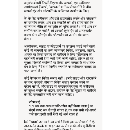
अनुबंध बनाती हैं फ्रीडीएक्स और आपकी, एक व्यक्तिगत 
उपयोगकर्ता ("आप", "आपका" या "उपयोगकर्ता") के बीच 
आपकी ऐप और प्लेटफ़ॉर्म के व्यक्तिगत उपयोग के लिए।
ऐप के लिए पंजीकरण और उसे डाउनलोड करके और प्लेटफ़ॉर्म 
का उपयोग करके, आप इस समझौते को और हमारी संबंधित 
गोपनीयता नीति की स्वीकृति की पुष्टि करते हैं। यदि आप इन 
शर्तों से सहमत नहीं हैं, तो आपको तुरंत ऐप को अनइंस्टॉल 
करना होगा और ऐप और प्लेटफ़ॉर्म का उपयोग बंद करना 
होगा।
अस्वीकरण: साइट या प्लेटफ़ॉर्म पर उपलब्ध कराई जाने वाली 
कोई भी सामग्री या अन्य जानकारी निवेश, अनुशंसा, ऑफ़र, 
आग्रह या किसी उत्पाद को खरीदने के लिए प्रोत्साहन का 
गठन नहीं करती है या नहीं मानी जानी चाहिए, और न ही यह 
सुरक्षा, क्रिप्टो संपत्तियों या किसी अन्य उत्पाद के साथ लेन-
देन के लिए निवेश या वित्तीय रणनीति पर व्यक्तिगत सलाह का 
गठन करती है।
कोई पेशेवर या निवेश सलाह नहीं। हमारे साइट और प्लेटफ़ॉर्म 
का कर, कानूनी, बीमा या निवेश सलाह प्रदान करने का 
उद्देश्य नहीं है, और साइट या प्लेटफ़ॉर्म पर कुछ भी फ्रीडक्स 
की सुरक्षा संपत्ति के ऑफ़र, खरीदने के लिए सुझाव या खरीदने 
के लिए प्रस्तावित नहीं माना जाना चाहिए।
परिभाषाएँ
1.1 जब तक अन्यथा परिभाषित नहीं किया जाता है या 
संदर्भ स्पष्ट रूप से नहीं मांगता है, तब तक सभी बड़े अक्षरों 
वाले शब्द इन्हीं शर्तों में दी गई अर्थ रखते हैं:
(a) "खाता" उस खाते का अर्थ है जिसे एक उपयोगकर्ता ने ऐप 
डाउनलोड करके या साइट का उपयोग करके और फ्रीडीक्स 
के साथ पंजीकृत करके स्थापित किया है।