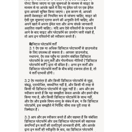
पोस्ट किया जाएगा या पुश सूचनाओं के माध्यम से साइट के 
माध्यम से या आपके खाते में दिए गए ईमेल पते पर एक ईमेल 
द्वारा आपको सूचित किया जाएगा। इस कारण से, आपको 
हमारी वेबसाइट को नियमित रूप से जांचना चाहिए, साइट को 
ऐसी पुश सूचनाएं प्राप्त करने की अनुमति देनी चाहिए, और 
अपने खाते में अपना ईमेल पता और अन्य संपर्क जानकारी 
अद्यतित रखनी चाहिए। यदि आप ऐसे परिवर्तनों के प्रभाव में 
आने के बाद साइट और प्लेटफ़ॉर्म का उपयोग जारी रखते हैं, 
तो आप इन परिवर्तनों को स्वीकार करते हैं।
डिजिटल प्लेटफ़ॉर्म शर्तें
3.1 ऐप एक या अधिक डिजिटल प्लेटफार्मों से डाउनलोड 
के लिए उपलब्ध हो सकता है। आपका डाउनलोड, 
स्थापना, ऐप तक पहुँच या उपयोग संबंधित डिजिटल 
प्लेटफॉर्म के लागू शर्तें और गोपनीयता नीतियों ("डिजिटल 
प्लेटफॉर्म शर्तें") द्वारा भी बंधित है। अगर इन शर्तों और 
डिजिटल प्लेटफॉर्म शर्तों के बीच कोई टकराव होता है, तो 
ये शर्तें प्रभावी होंगी।
3.2 ऐप स्वतंत्र है और किसी डिजिटल प्लेटफॉर्म से जुड़ा, 
संबद्ध, प्रायोजित, समर्थनित नहीं है, और किसी भी तरह से 
किसी भी डिजिटल प्लेटफॉर्म से जुड़ा नहीं है। आप और हम 
स्वीकार करते हैं कि यह समझौता केवल आपके और हमारे बीच 
किया गया है, और किसी डिजिटल प्लेटफ़ॉर्म के साथ नहीं, 
और ऐप और इसके विषय-वस्तु के संबंध में हम, न कि डिजिटल 
प्लेटफ़ॉर्म, इस समझौते में निर्दिष्ट सीमा तक पूरी तरह से 
जिम्मेदार हैं।
3.3 आप और हम स्वीकार करते हैं और सहमत हैं कि संबंधित 
डिजिटल प्लेटफॉर्म और उस डिजिटल प्लेटफार्म की सहायक 
कंपनियाँ इन शर्तों की त्रुटिपूर्ण लाभकारी होंगी, और आपके 
द्वारा इन शर्तों की स्वीकृति के बाद, वह डिजिटल प्लेटफॉर्म 