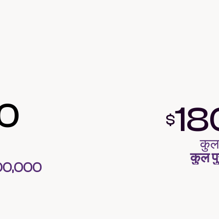
00
18
$
कुल
कुल प
 100,000