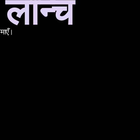
लॉन्च
माएँ।