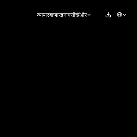
Select Langu
व्यापार
बाज़ार
इनाम
सीखें
और