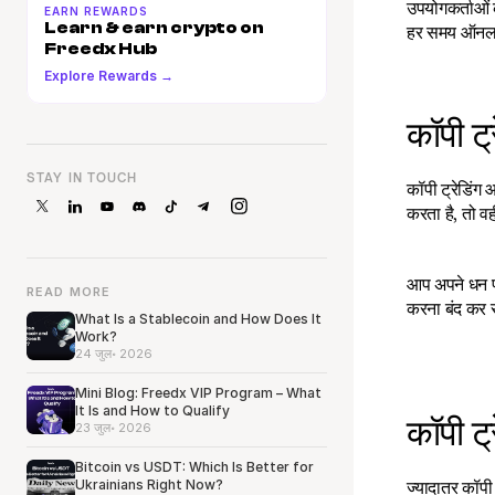
उपयोगकर्ताओं को
EARN REWARDS
Learn & earn crypto on 
हर समय ऑनला
Freedx Hub
Explore Rewards →
कॉपी ट्र
STAY IN TOUCH
कॉपी ट्रेडिंग
करता है, तो व
आप अपने धन पर
READ MORE
करना बंद कर स
What Is a Stablecoin and How Does It
Work?
24 जुल॰ 2026
Mini Blog: Freedx VIP Program – What
It Is and How to Qualify
कॉपी ट्
23 जुल॰ 2026
Bitcoin vs USDT: Which Is Better for
Ukrainians Right Now?
ज्यादातर कॉपी