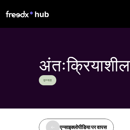
अंतःक्रियाशील
उन्नत
एन्साइक्लोपीडिया पर वापस