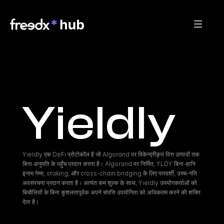
Yieldly
Yieldly एक DeFi प्रोटोकॉल है जो Algorand पर विकेन्द्रीकृत वित्त उत्पादों तक 
बिना अनुमति के पहुँच प्रदान करता है। Algorand पर निर्मित, YLDY बिना-हानि 
इनाम गेम्स, staking, और cross-chain bridging के लिए पारदर्शी, उच्च-गति 
अवसंरचना प्रदान करता है। अत्यंत कम शुल्क के साथ, Yieldly उपयोगकर्ताओं को 
बिचौलियों के बिना कुशलतापूर्वक अपने संपत्ति उपयोगिता को अधिकतम करने की शक्ति 
देता है।