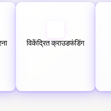
रना
विकेंद्रित क्राउडफंडिंग