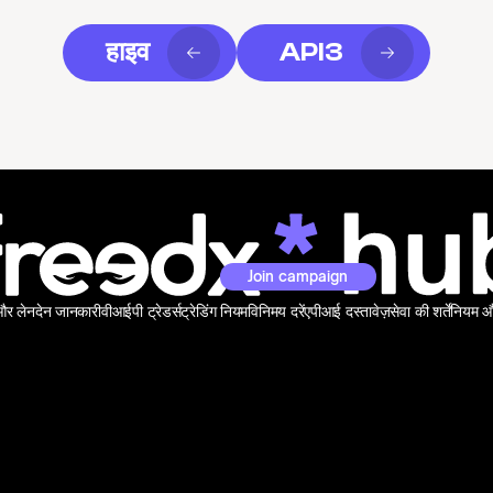
हाइव
API3
Join campaign
 और लेनदेन जानकारी
वीआईपी ट्रेडर्स
ट्रेडिंग नियम
विनिमय दरें
एपीआई दस्तावेज़
सेवा की शर्तें
नियम और 