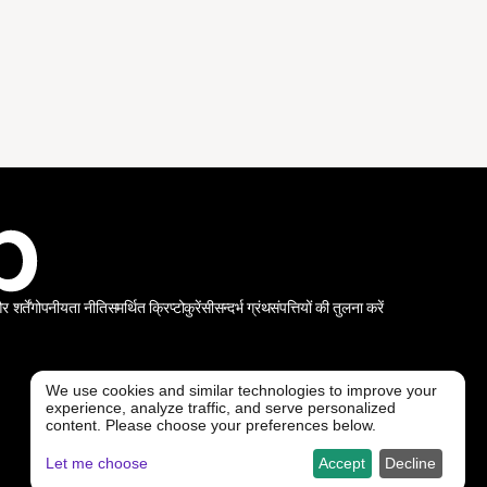
शर्तें
गोपनीयता नीति
समर्थित क्रिप्टोकुरेंसी
सन्दर्भ ग्रंथ
संपत्तियों की तुलना करें
We use cookies and similar technologies to improve your
experience, analyze traffic, and serve personalized
@ Freedx 2026
content. Please choose your preferences below.
Let me choose
Accept
Decline