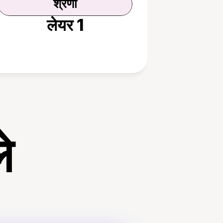
श्रेणी
लेयर 1
े