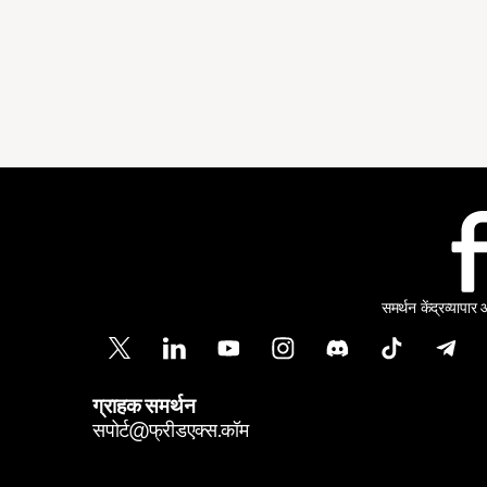
समर्थन केंद्र
व्यापार
ग्राहक समर्थन
सपोर्ट@फ्रीडएक्स.कॉम