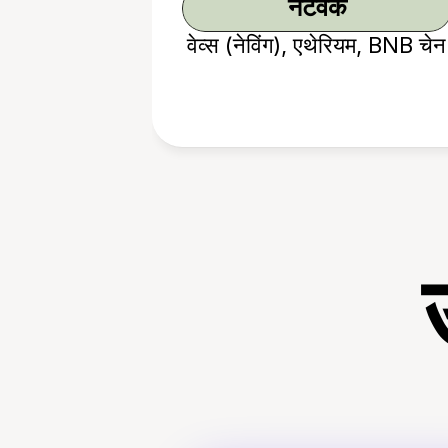
नेटवर्क
वेव्स (नेविंग), एथेरियम, BNB चेन