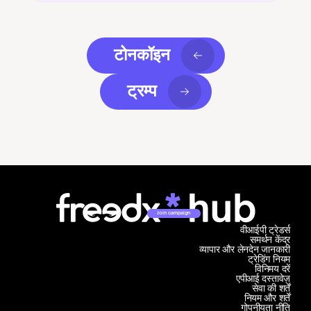
टोनकॉइन
ट्रम्प
Join campaign
वीआईपी ट्रेडर्स
समर्थन केंद्र
व्यापार और लेनदेन जानकारी
ट्रेडिंग नियम
विनिमय दरें
एपीआई दस्तावेज़
सेवा की शर्तें
नियम और शर्तें
गोपनीयता नीति