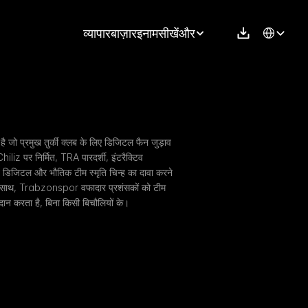
Select Langu
व्यापार
बाज़ार
इनाम
सीखें
और
ो प्रमुख तुर्की क्लब के लिए डिजिटल फैन जुड़ाव 
liz पर निर्मित, TRA पारदर्शी, इंटरैक्टिव 
िव डिजिटल और भौतिक टीम स्मृति चिन्ह का दावा करने 
के साथ, Trabzonspor वफादार प्रशंसकों को टीम 
्रदान करता है, बिना किसी बिचौलियों के।