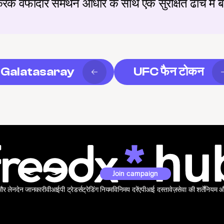
के वफादार समर्थन आधार के साथ एक सुरक्षित ढांचे में 
Galatasaray
UFC फैन टोकन
Join campaign
 और लेनदेन जानकारी
वीआईपी ट्रेडर्स
ट्रेडिंग नियम
विनिमय दरें
एपीआई दस्तावेज़
सेवा की शर्तें
नियम और 