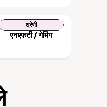
श्रेणी
एनएफटी / गेमिंग
े