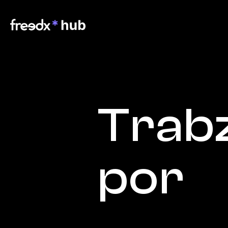
Trab
por