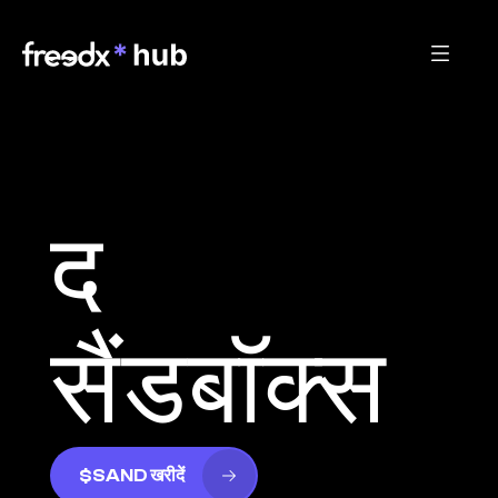
द 
सैंडबॉक्स
$SAND खरीदें