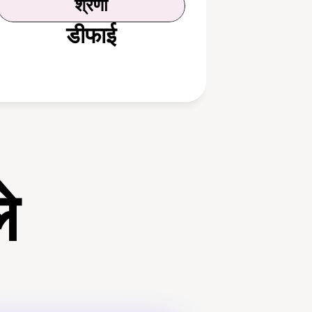
श्रेणी
डीफाई
े