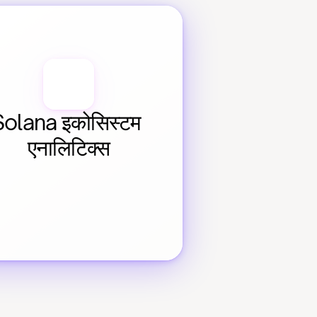
olana इकोसिस्टम 
एनालिटिक्स