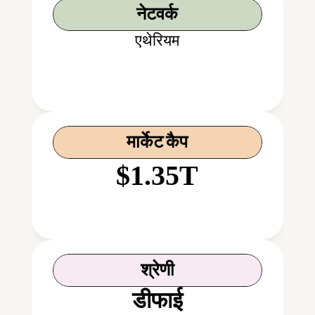
नेटवर्क
एथेरियम
मार्केट कैप
$1.35T
श्रेणी
डीफाई