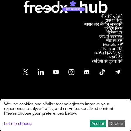
Join campaign
वीआईपी ट्रेडर्स
समर्थन केंद्र
व्यापार और लेनदेन जानकारी
ट्रेडिंग नियम
विनिमय दरें
एपीआई दस्तावेज़
सेवा की शर्तें
नियम और शर्तें
गोपनीयता नीति
समर्थित क्रिप्टोकुरेंसी
सन्दर्भ ग्रंथ
संपत्तियों की तुलना करें
ग्राहक समर्थन
We use cookies and similar technologies to improve your
@ Freedx 2026
सपोर्ट@फ्रीडएक्स.कॉम
experience, analyze traffic, and serve personalized content.
Please choose your preferences below.
Let me choose
Accept
Decline