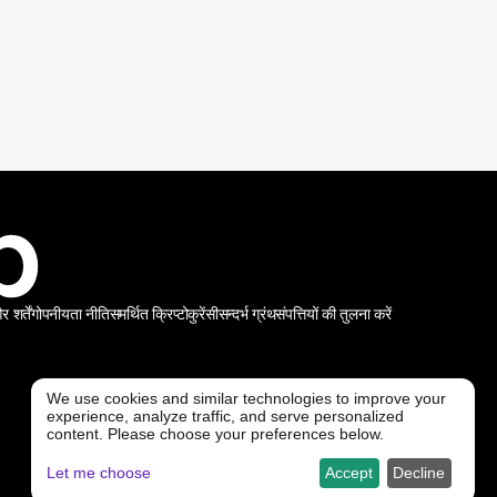
शर्तें
गोपनीयता नीति
समर्थित क्रिप्टोकुरेंसी
सन्दर्भ ग्रंथ
संपत्तियों की तुलना करें
We use cookies and similar technologies to improve your
experience, analyze traffic, and serve personalized
@ Freedx 2026
content. Please choose your preferences below.
Let me choose
Accept
Decline