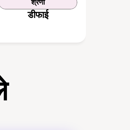
श्रेणी
डीफाई
े