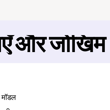
ाएँ और जोखिम
र मॉडल