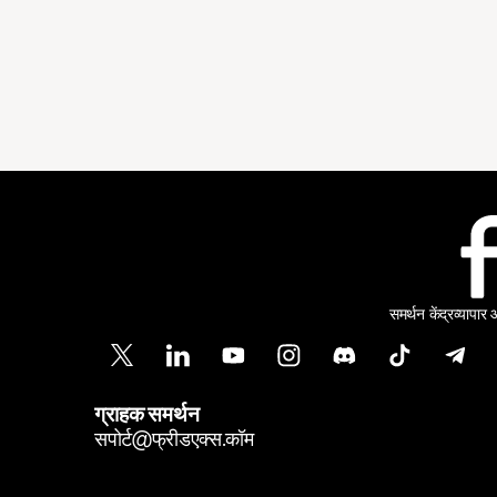
समर्थन केंद्र
व्यापार
ग्राहक समर्थन
सपोर्ट@फ्रीडएक्स.कॉम