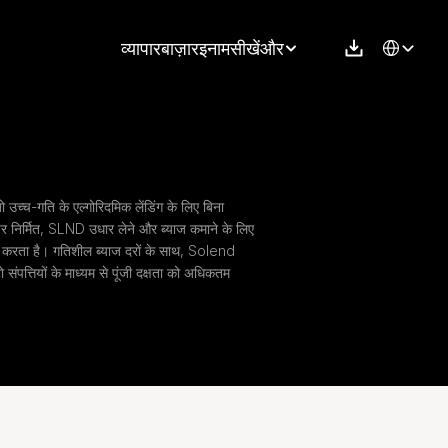
Select Langu
व्यापार
बाज़ार
इनाम
सीखें
और
 उच्च-गति के एल्गोरिदमिक लेंडिंग के लिए बिना 
 निर्मित, SLND उधार लेने और ब्याज कमाने के लिए 
ान करता है। गतिशील ब्याज दरों के साथ, Solend 
 संपत्तियों के माध्यम से पूंजी दक्षता को अधिकतम 