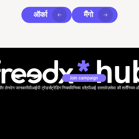
ऑर्का
मैंगो
Join campaign
 और लेनदेन जानकारी
वीआईपी ट्रेडर्स
ट्रेडिंग नियम
विनिमय दरें
एपीआई दस्तावेज़
सेवा की शर्तें
नियम और 