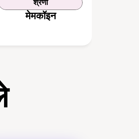
श्रेणी
मेमकॉइन
े