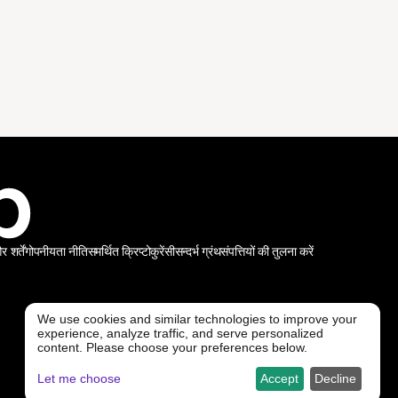
शर्तें
गोपनीयता नीति
समर्थित क्रिप्टोकुरेंसी
सन्दर्भ ग्रंथ
संपत्तियों की तुलना करें
We use cookies and similar technologies to improve your
experience, analyze traffic, and serve personalized
@ Freedx 2026
content. Please choose your preferences below.
Let me choose
Accept
Decline