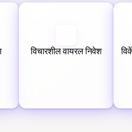
ग
विचारशील वायरल निवेश
विक