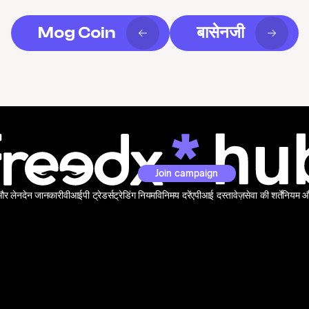
Mog Coin
बासेनजी
Join campaign
 और लेनदेन जानकारी
वीआईपी ट्रेडर्स
ट्रेडिंग नियम
विनिमय दरें
एपीआई दस्तावेज़
सेवा की शर्तें
नियम और 