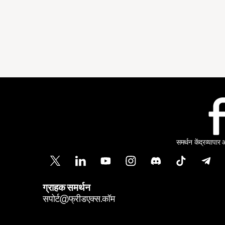
समर्थन केंद्र
व्यापार
ग्राहक समर्थन
सपोर्ट@फ्रीडएक्स.कॉम