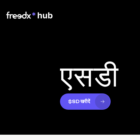
एसडी
$SD खरीदें