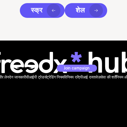
स्क्र
शेल
Join campaign
 और लेनदेन जानकारी
वीआईपी ट्रेडर्स
ट्रेडिंग नियम
विनिमय दरें
एपीआई दस्तावेज़
सेवा की शर्तें
नियम और 