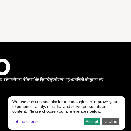
शर्तें
गोपनीयता नीति
समर्थित क्रिप्टोकुरेंसी
सन्दर्भ ग्रंथ
संपत्तियों की तुलना करें
We use cookies and similar technologies to improve your
experience, analyze traffic, and serve personalized
@ Freedx 2026
content. Please choose your preferences below.
Let me choose
Accept
Decline