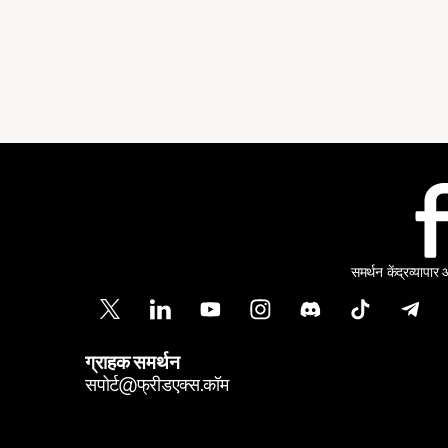
समर्थन केंद्र
व्यापार
ग्राहक समर्थन
सपोर्ट@फ्रीडएक्स.कॉम