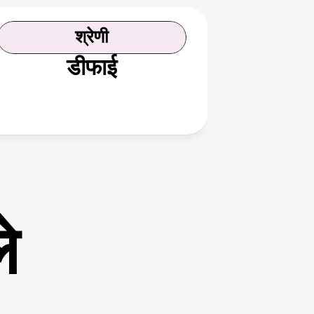
श्रेणी
डीफाई
े