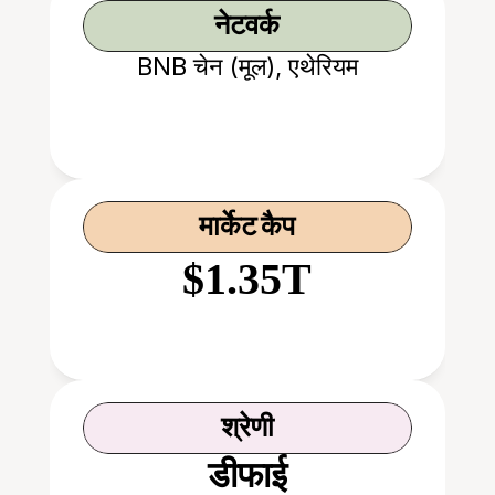
नेटवर्क
BNB चेन (मूल), एथेरियम
मार्केट कैप
$1.35T
श्रेणी
डीफाई