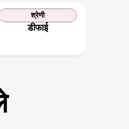
श्रेणी
डीफाई
े