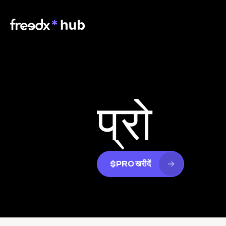
प्रो
$PRO खरीदें