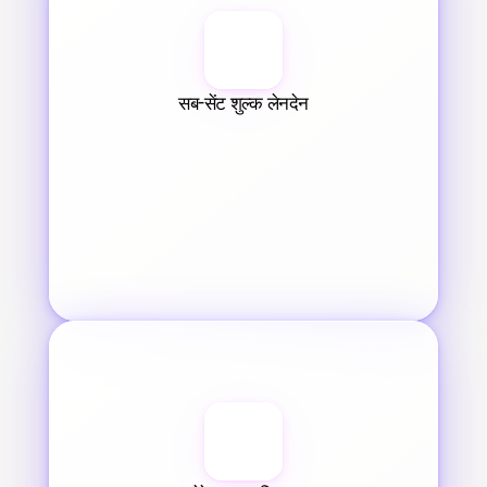
सब-सेंट शुल्क लेनदेन