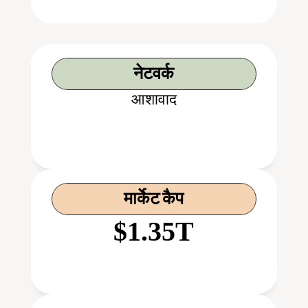
नेटवर्क
आशावाद
मार्केट कैप
$1.35T