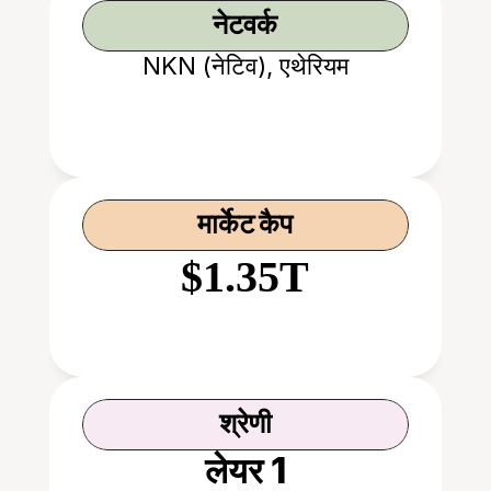
नेटवर्क
NKN (नेटिव), एथेरियम
मार्केट कैप
$1.35T
श्रेणी
लेयर 1