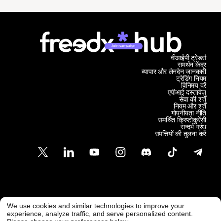
Join campaign
वीआईपी ट्रेडर्स
समर्थन केंद्र
व्यापार और लेनदेन जानकारी
ट्रेडिंग नियम
विनिमय दरें
एपीआई दस्तावेज़
सेवा की शर्तें
नियम और शर्तें
गोपनीयता नीति
समर्थित क्रिप्टोकुरेंसी
सन्दर्भ ग्रंथ
संपत्तियों की तुलना करें
ग्राहक समर्थन
We use cookies and similar technologies to improve your
@ Freedx 2026
सपोर्ट@फ्रीडएक्स.कॉम
experience, analyze traffic, and serve personalized content.