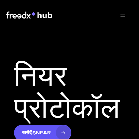
नियर 
प्रोटोकॉल
खरीदें $NEAR