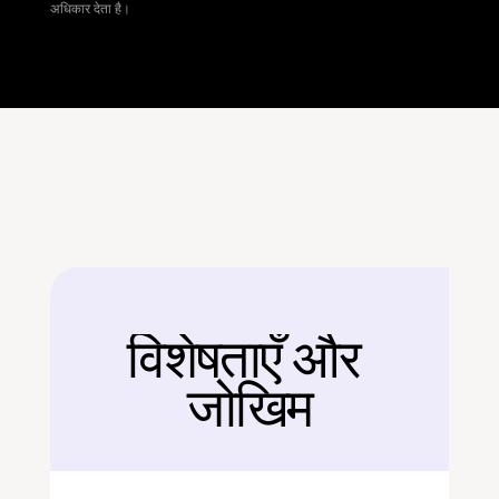
अधिकार देता है।
विशेषताएँ और 
बैक
जोखिम