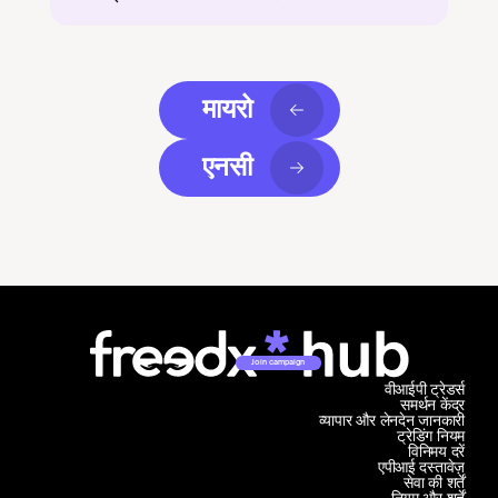
मायरो
एनसी
Join campaign
वीआईपी ट्रेडर्स
समर्थन केंद्र
व्यापार और लेनदेन जानकारी
ट्रेडिंग नियम
विनिमय दरें
एपीआई दस्तावेज़
सेवा की शर्तें
नियम और शर्तें