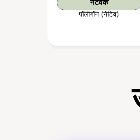
नेटवर्क
पॉलीगॉन (नेटिव)