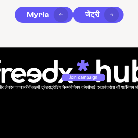
Myria
जेंट्री
Join campaign
 और लेनदेन जानकारी
वीआईपी ट्रेडर्स
ट्रेडिंग नियम
विनिमय दरें
एपीआई दस्तावेज़
सेवा की शर्तें
नियम और 