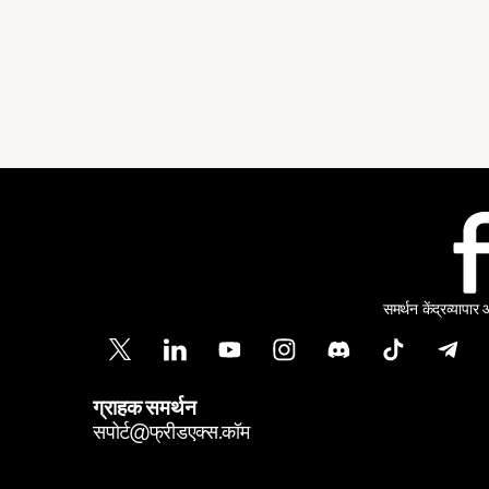
समर्थन केंद्र
व्यापार
ग्राहक समर्थन
सपोर्ट@फ्रीडएक्स.कॉम