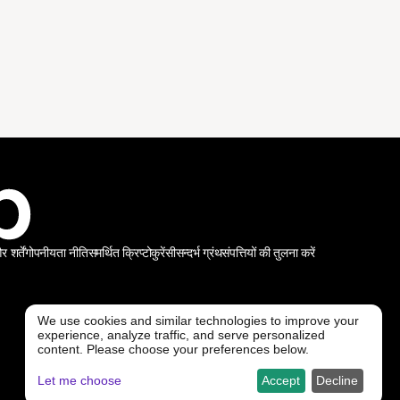
शर्तें
गोपनीयता नीति
समर्थित क्रिप्टोकुरेंसी
सन्दर्भ ग्रंथ
संपत्तियों की तुलना करें
We use cookies and similar technologies to improve your
experience, analyze traffic, and serve personalized
@ Freedx 2026
content. Please choose your preferences below.
Let me choose
Accept
Decline