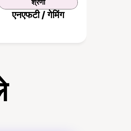
श्रेणी
एनएफटी / गेमिंग
े