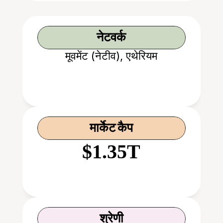
नेटवर्क
मूवमेंट (नेटीव), एथेरियम
मार्केट कैप
$1.35T
श्रेणी