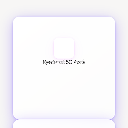
क्रिप्टो-पावर्ड 5G नेटवर्क