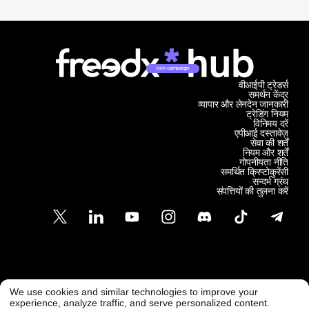
Join campaign
वीआईपी ट्रेडर्स
समर्थन केंद्र
व्यापार और लेनदेन जानकारी
ट्रेडिंग नियम
विनिमय दरें
एपीआई दस्तावेज़
सेवा की शर्तें
नियम और शर्तें
गोपनीयता नीति
समर्थित क्रिप्टोकुरेंसी
सन्दर्भ ग्रंथ
संपत्तियों की तुलना करें
ग्राहक समर्थन
We use cookies and similar technologies to improve your
@ Freedx 2026
सपोर्ट@फ्रीडएक्स.कॉम
experience, analyze traffic, and serve personalized content.