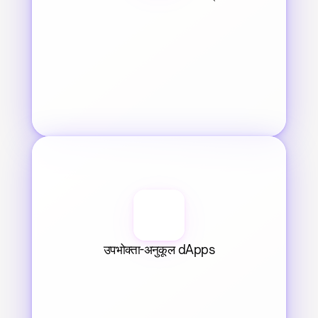
उपभोक्ता-अनुकूल dApps