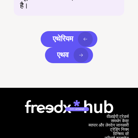
है।
एथेरियम
एथव
Join campaign
वीआईपी ट्रेडर्स
समर्थन केंद्र
व्यापार और लेनदेन जानकारी
ट्रेडिंग नियम
विनिमय दरें
एपीआई दस्तावेज़