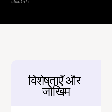
अधिकार देता है।
विशेषताएँ और 
बैक
जोखिम