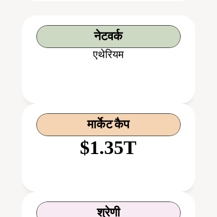
नेटवर्क
एथेरियम
मार्केट कैप
$1.35T
श्रेणी