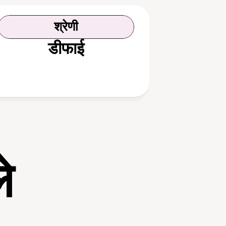
श्रेणी
डीफाई
े