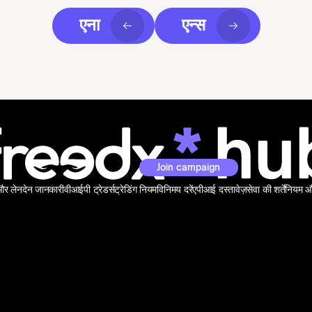
एना
एन्स
Join campaign
 और लेनदेन जानकारी
वीआईपी ट्रेडर्स
ट्रेडिंग नियम
विनिमय दरें
एपीआई दस्तावेज़
सेवा की शर्तें
नियम और 