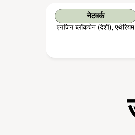
नेटवर्क
एनजिन ब्लॉकचेन (देशी), एथेरियम