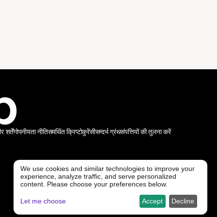
शर्तें
गोपनीयता नीति
समर्थित क्रिप्टोकुरेंसी
सन्दर्भ ग्रंथ
संपत्तियों की तुलना करें
We use cookies and similar technologies to improve your
experience, analyze traffic, and serve personalized
@ Freedx 2026
content. Please choose your preferences below.
Let me choose
Accept
Decline