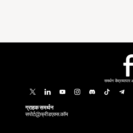
समर्थन केंद्र
व्यापार
ग्राहक समर्थन
सपोर्ट@फ्रीडएक्स.कॉम