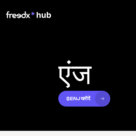
एंज
$ENJ खरीदें