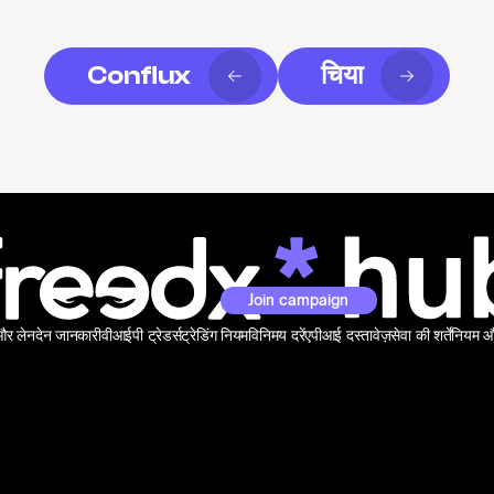
Conflux
चिया
Join campaign
 और लेनदेन जानकारी
वीआईपी ट्रेडर्स
ट्रेडिंग नियम
विनिमय दरें
एपीआई दस्तावेज़
सेवा की शर्तें
नियम और 