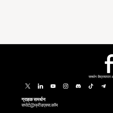
समर्थन केंद्र
व्यापार
ग्राहक समर्थन
सपोर्ट@फ्रीडएक्स.कॉम