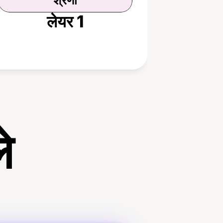
श्रेणी
लेयर 1
े