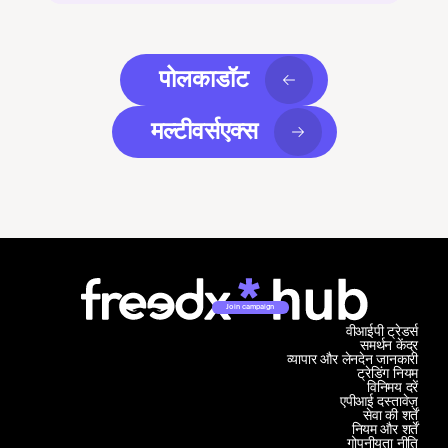
पोलकाडॉट
मल्टीवर्सएक्स
Join campaign
वीआईपी ट्रेडर्स
समर्थन केंद्र
व्यापार और लेनदेन जानकारी
ट्रेडिंग नियम
विनिमय दरें
एपीआई दस्तावेज़
सेवा की शर्तें
नियम और शर्तें
गोपनीयता नीति